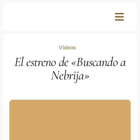
Skip
to
content
Toggl
Navig
Qué ver en
Salamanca
Vídeos
Reportajes
El estreno de «Buscando a
Nebrija»
Vídeos
Artículos
Eventos
Acerca de mí