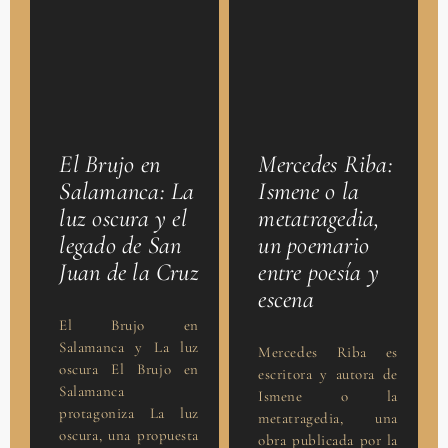
Mercedes Riba:
El Brujo en
Ismene o la
Salamanca: La
metatragedia,
luz oscura y el
un poemario
legado de San
entre poesía y
Juan de la Cruz
escena
El Brujo en
Salamanca y La luz
Mercedes Riba es
oscura El Brujo en
escritora y autora de
Salamanca
Ismene o la
protagoniza La luz
metatragedia, una
oscura, una propuesta
obra publicada por la