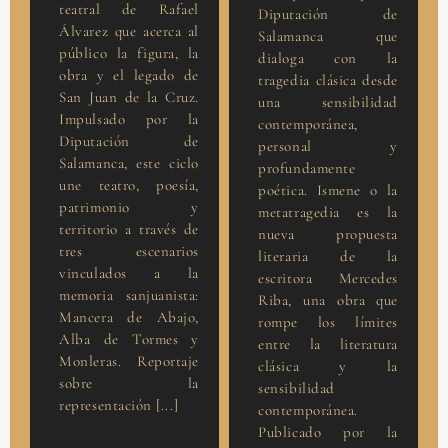
teatral de Rafael
Diputación de
Álvarez que acerca al
Salamanca que
público la figura, la
dialoga con la
obra y el legado de
tragedia clásica desde
San Juan de la Cruz.
una sensibilidad
Impulsado por la
contemporánea,
Diputación de
personal y
Salamanca, este ciclo
profundamente
une teatro, poesía,
poética. Ismene o la
patrimonio y
metatragedia es la
territorio a través de
nueva propuesta
tres escenarios
literaria de la
vinculados a la
escritora Mercedes
memoria sanjuanista:
Riba, una obra que
Mancera de Abajo,
rompe los límites
Alba de Tormes y
entre la literatura
Monleras. Reportaje
clásica y la
sobre la
sensibilidad
representación [...]
contemporánea.
Publicado por la