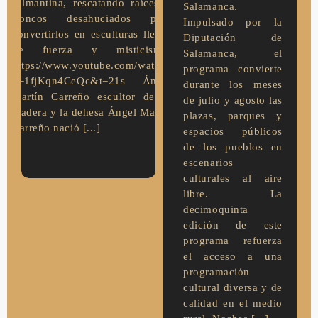
salmantina, rescatando raíces y
Salamanca.
troncos desahuciados para
Impulsado por la
convertirlos en esculturas llenas
Diputación de
de fuerza y misticismo.
Salamanca, el
https://www.youtube.com/watch?
programa convierte
v=1fjKqn4CeQc&t=21s Ángel
durante los meses
Martín Carreño escultor de la
de julio y agosto las
madera y la dehesa Ángel Martín
plazas, parques y
Carreño nació [...]
espacios públicos
de los pueblos en
escenarios
culturales al aire
libre. La
decimoquinta
edición de este
programa refuerza
el acceso a una
programación
cultural diversa y de
calidad en el medio