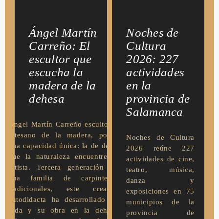
Ángel Martín
Noches de
Carreño: El
Cultura
escultor que
2026: 227
escucha la
actividades
madera de la
en la
dehesa
provincia de
Salamanca
Ángel Martín Carreño escultor y
artesano de la madera, posee
Noches de Cultura
una capacidad única: la de dejar
2026 reúne 227
que la naturaleza encuentre al
actividades de cine,
artista. Tercera generación de
teatro, música,
una familia de carpinteros
danza y
tradicionales, este creador
exposiciones en 75
autodidacta ha desarrollado su
municipios de la
vida y su obra en la dehesa
provincia de