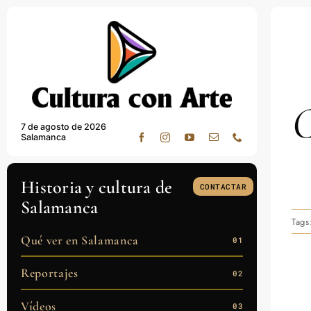
Skip
to
content
C
7 de agosto de 2026
Salamanca
Historia y cultura de
CONTACTAR
Salamanca
Tags
Qué ver en Salamanca
01
Reportajes
02
Vídeos
03