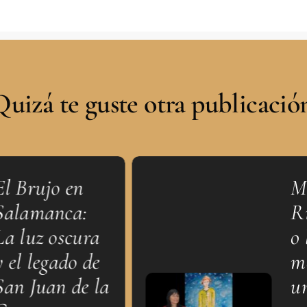
Quizá te guste otra publicación
Brujo en
Merc
amanca:
Riba
luz oscura
o la
l legado de
meta
 Juan de la
un p