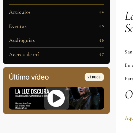
L
Artículos
04
S
Eventos
05
Audioguías
06
San
Acerca de mí
07
En 
Último vídeo
VÍDEOS
Par
Ot
Aq