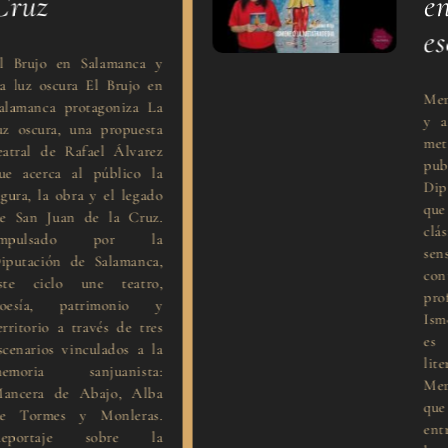
uz
entr
esce
ujo en Salamanca y
z oscura El Brujo en
Mercedes
anca protagoniza La
y autor
scura, una propuesta
metatra
al de Rafael Álvarez
publi
cerca al público la
Diputac
, la obra y el legado
que dial
n Juan de la Cruz.
clási
ulsado por la
sensibil
ación de Salamanca,
contempo
ciclo une teatro,
profund
ía, patrimonio y
Ismene 
orio a través de tres
es la 
rios vinculados a la
literari
ria sanjuanista:
Mercede
ra de Abajo, Alba
que ro
ormes y Monleras.
entre la 
rtaje sobre la